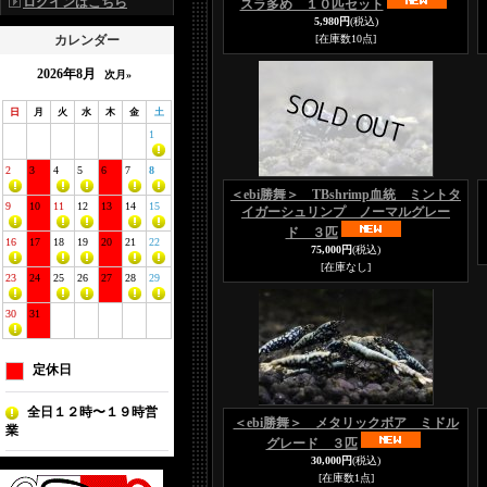
ログインはこちら
スラ多め １０匹セット
5,980円
(税込)
カレンダー
[在庫数10点]
2026年8月
次月»
日
月
火
水
木
金
土
1
2
3
4
5
6
7
8
＜ebi勝舞＞ TBshrimp血統 ミントタ
9
10
11
12
13
14
15
イガーシュリンプ ノーマルグレー
ド ３匹
16
17
18
19
20
21
22
75,000円
(税込)
[在庫なし]
23
24
25
26
27
28
29
30
31
定休日
全日１２時〜１９時営
＜ebi勝舞＞ メタリックボア ミドル
業
グレード ３匹
30,000円
(税込)
[在庫数1点]