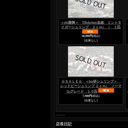
＜ebi勝舞＞ TBshrimp血統 ミントタ
イガーシュリンプ ２ｃｍ± ♀ １匹
50,000円
(税込)
[在庫なし]
☆ＳＡＬＥ☆ ＜biz研シュリンプ＞
レッドビーシュリンプ ２ｃｍ± ノーマ
ルグレード １０匹
7,980円
(税込)
[在庫なし]
店長日記