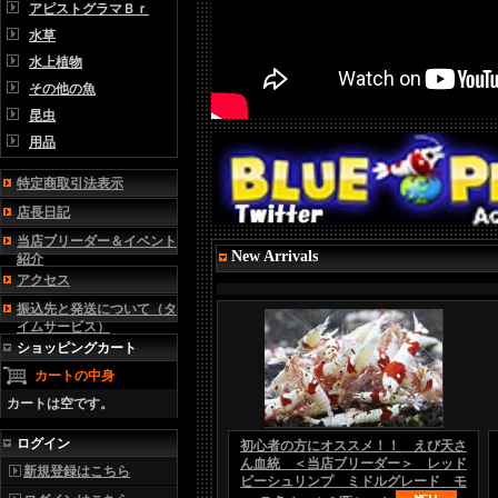
アピストグラマＢｒ
水草
水上植物
その他の魚
昆虫
用品
特定商取引法表示
店長日記
当店ブリーダー＆イベント
New Arrivals
紹介
アクセス
振込先と発送について（タ
イムサービス）
ショッピングカート
カートの中身
カートは空です。
ログイン
初心者の方にオススメ！！ えび天さ
ん血統 ＜当店ブリーダー＞ レッド
新規登録はこちら
ビーシュリンプ ミドルグレード モ